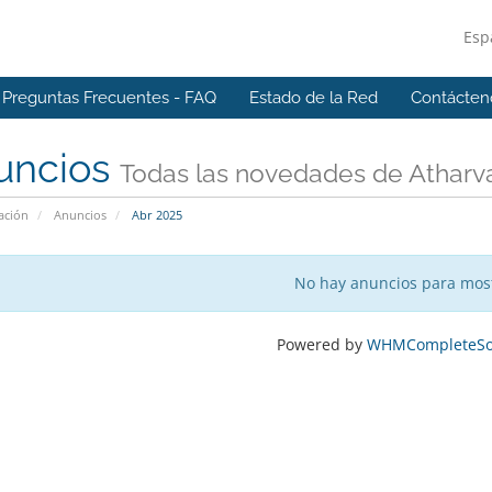
Esp
Preguntas Frecuentes - FAQ
Estado de la Red
Contácten
uncios
Todas las novedades de Atharv
ación
Anuncios
Abr 2025
No hay anuncios para mos
Powered by
WHMCompleteSol