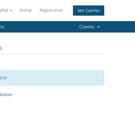
añol
Entrar
Registrarse
Ver Carrito
os
Cuenta
a
trar
ution