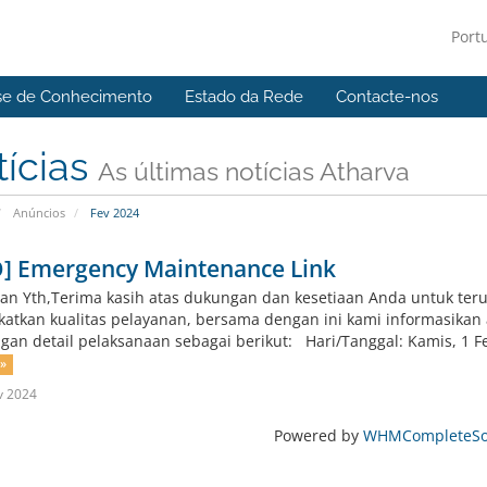
Port
se de Conhecimento
Estado da Rede
Contacte-nos
tícias
As últimas notícias Atharva
Anúncios
Fev 2024
O] Emergency Maintenance Link
an Yth,Terima kasih atas dukungan dan kesetiaan Anda untuk te
atkan kualitas pelayanan, bersama dengan ini kami informasika
ngan detail pelaksanaan sebagai berikut: Hari/Tanggal: Kamis, 1 Feb
 »
v 2024
Powered by
WHMCompleteSol