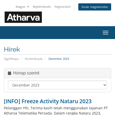
Magyar
Bejelentkezés
Regisztráció
Kosár megtekintése
Váltá
a
navig
Hírek
Ügyfélkapu
Közlemények
December 2023
Hónap szerint
[INFO] Freeze Activity Nataru 2023
Pelanggan Yth, Terima kasih telah menggunakan layanan PT
Atharva Telematika Persada. Dalam rangka Nataru 2023,