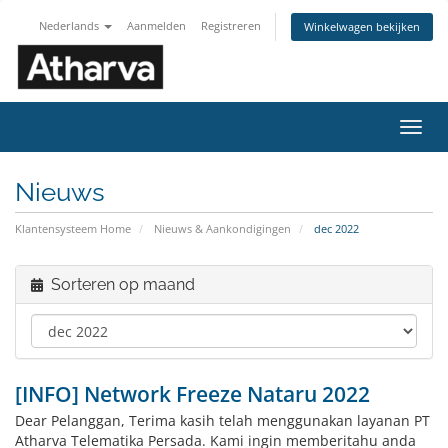
Nederlands
Aanmelden
Registreren
Winkelwagen bekijken
Navig
in-/u
Nieuws
Klantensysteem Home
Nieuws & Aankondigingen
dec 2022
Sorteren op maand
[INFO] Network Freeze Nataru 2022
Dear Pelanggan, Terima kasih telah menggunakan layanan PT
Atharva Telematika Persada. Kami ingin memberitahu anda