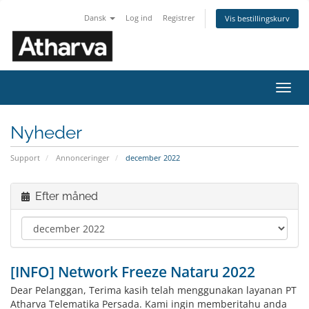
Dansk
Log ind
Registrer
Vis bestillingskurv
Skift
navig
Nyheder
Support
Annonceringer
december 2022
Efter måned
[INFO] Network Freeze Nataru 2022
Dear Pelanggan, Terima kasih telah menggunakan layanan PT
Atharva Telematika Persada. Kami ingin memberitahu anda