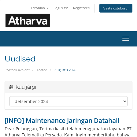
Estonian
Logi sisse
Registreeri
Vaata ostukorvi
Lülit
navig
Uudised
Portaali avaleht
Teated
Augustis 2026
Kuu järgi
[INFO] Maintenance Jaringan Datahall
Dear Pelanggan, Terima kasih telah menggunakan layanan PT
Atharva Telematika Persada. Kami ingin memberitahu bahwa