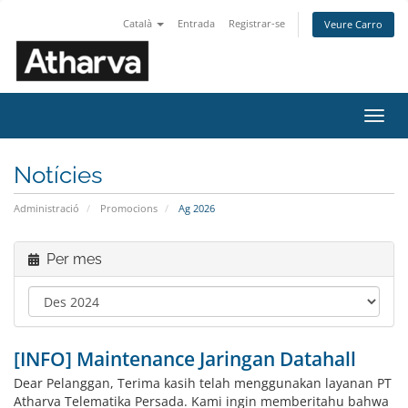
Català
Entrada
Registrar-se
Veure Carro
Canv
la
nave
Notícies
Administració
Promocions
Ag 2026
Per mes
[INFO] Maintenance Jaringan Datahall
Dear Pelanggan, Terima kasih telah menggunakan layanan PT
Atharva Telematika Persada. Kami ingin memberitahu bahwa