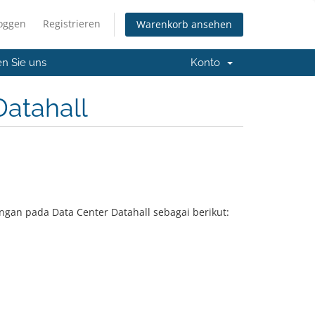
loggen
Registrieren
Warenkorb ansehen
en Sie uns
Konto
Datahall
gan pada Data Center Datahall sebagai berikut: