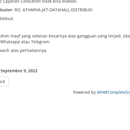
:
Layanan Colocation tidak bisa diakses
Router:
RO. ATHARVA-JKT-DATAHALL-DISTRIBUSI
Selesai
hon maaf yang sebesar-besarnya atas gangguan yang terjadi. Jika
 Whatsapp atau Telegram.
kasih atas perhatiannya.
, Septembre 9, 2022
ück
Powered by
WHMCompleteSol