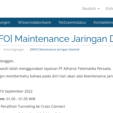
Deutsch
Ein
ungen
Wissensdatenbank
Netzwerkstatus
Kontaktier
FO] Maintenance Jaringan 
Ankündigungen
[INFO] Maintenance Jaringan Datahall
langgan,
kasih telah menggunakan layanan PT Atharva Telematika Persada.
gin memberitahu bahwa pada dini hari akan ada Maintenance jarin
10 September 2022
me:
01.00 - 01.05 WIB
Peralihan Tunneling ke Cross Connect