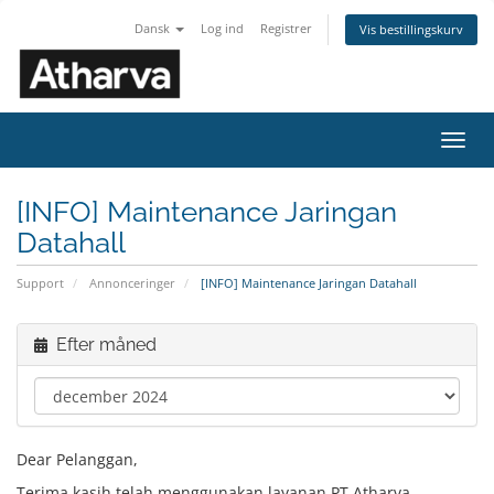
Dansk
Log ind
Registrer
Vis bestillingskurv
Skift
navig
[INFO] Maintenance Jaringan
Datahall
Support
Annonceringer
[INFO] Maintenance Jaringan Datahall
Efter måned
Dear Pelanggan,
Terima kasih telah menggunakan layanan PT Atharva