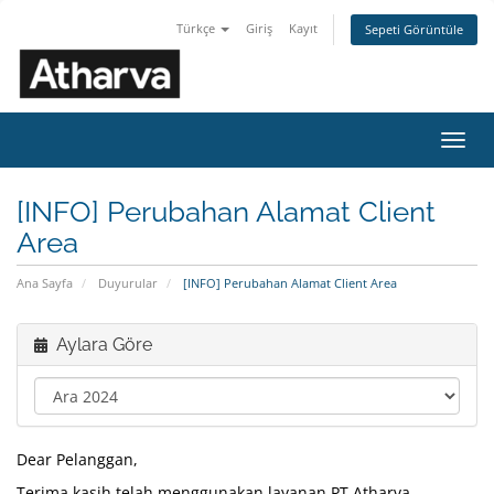
Türkçe
Giriş
Kayıt
Sepeti Görüntüle
Gezi
değiş
[INFO] Perubahan Alamat Client
Area
Ana Sayfa
Duyurular
[INFO] Perubahan Alamat Client Area
Aylara Göre
Dear Pelanggan,
Terima kasih telah menggunakan layanan PT Atharva