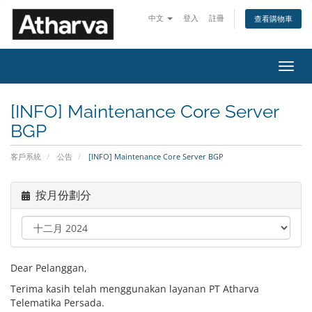
中文
登入
註冊
查看購物車
切
換
導
[INFO] Maintenance Core Server
覽
BGP
客戶系統
公告
[INFO] Maintenance Core Server BGP
按月份劃分
Dear Pelanggan,
Terima kasih telah menggunakan layanan PT Atharva
Telematika Persada.