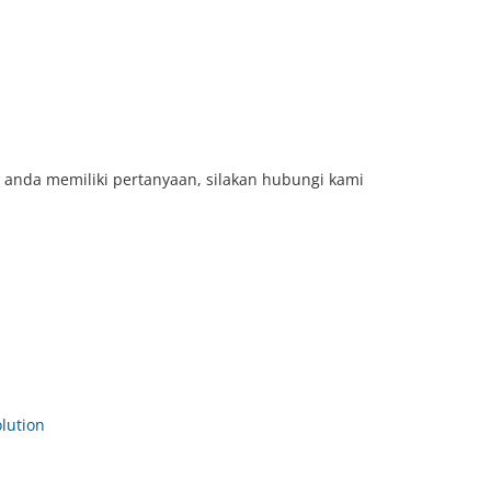
 anda memiliki pertanyaan, silakan hubungi kami
ution