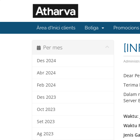
Àrea d'Inici clients
Botiga
Promocions
[I
Per mes
Des 2024
Administr
Abr 2024
Dear Pe
Terima 
Feb 2024
Dalam r
Des 2023
Server 
Oct 2023
Waktu:
Set 2023
Waktu 
Ag 2023
Jenis G