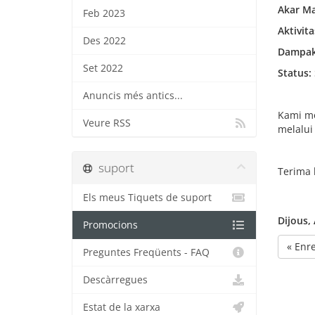
Akar Ma
Feb 2023
Aktivita
Des 2022
Dampak
Set 2022
Status:
Anuncis més antics...
Kami mo
Veure RSS
melalui
suport
Terima 
Els meus Tiquets de suport
Dijous,
Promocions
« Enr
Preguntes Freqüents - FAQ
Descàrregues
Estat de la xarxa