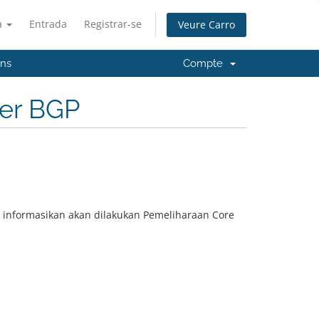
à
Entrada
Registrar-se
Veure Carro
'ns
Compte
ver BGP
 informasikan akan dilakukan Pemeliharaan Core