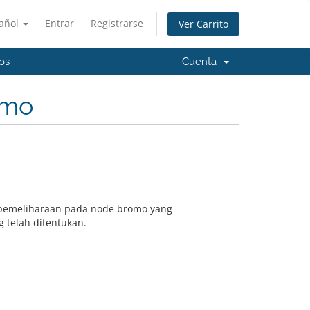
añol
Entrar
Registrarse
Ver Carrito
os
Cuenta
omo
 pemeliharaan pada node bromo yang
 telah ditentukan.