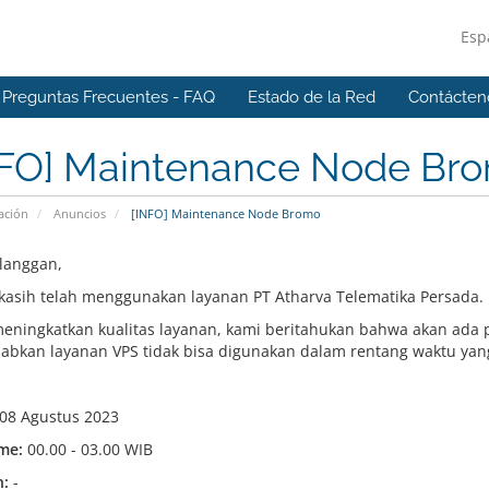
Esp
Preguntas Frecuentes - FAQ
Estado de la Red
Contácten
NFO] Maintenance Node Br
ación
Anuncios
[INFO] Maintenance Node Bromo
langgan,
kasih telah menggunakan layanan PT Atharva Telematika Persada.
eningkatkan kualitas layanan, kami beritahukan bahwa akan ada
bkan layanan VPS tidak bisa digunakan dalam rentang waktu yang
08 Agustus 2023
me:
00.00 - 03.00 WIB
:
-