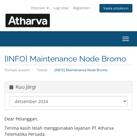
Estonian
Logi sisse
Registreeri
Vaata ostukorvi
Lülit
navig
[INFO] Maintenance Node Bromo
Portaali avaleht
Teated
[INFO] Maintenance Node Bromo
Kuu järgi
Dear Pelanggan,
Terima kasih telah menggunakan layanan PT Atharva
Telematika Persada.