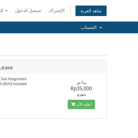
الإشتراك
تسجيل الدخول
العربية
شاهد العربة
الحساب
 Lease
6 Sub Assignment
يبدأ من
KI (ROA) Included
Rp35,000
شهري
أطلبه الآن