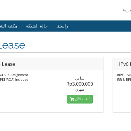
راسلنا
حالة الشبكة
مكتبة الش
Lease
4 Lease
IPv6
Pv4 Sub Assignment
RIPE IPv
يبدأ من
PKI (ROA) Included
IRR & RP
Rp3,000,000
شهري
أطلبه الآن