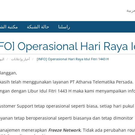
راسلنا
حالة الشبكة
مكتبة الش
FO] Operasional Hari Raya Id
البو
أخبار وإعلانات
[INFO] Operasional Hari Raya Idul Fitri 1443 H
langgan,
kasih telah menggunakan layanan PT Atharva Telematika Persada.
gan dengan Libur Idul Fitri 1443 H maka kami menyampaikan info
ustomer Support tetap operasional seperti biasa, setiap hari pukul
ayanan tetap beroperasional seperti biasanya dan tetap dimonitor
anajemen menerapkan
Freeze Network
, Tidak ada perubahan rout