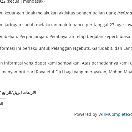
022 (kecuali mendesak)
im keuangan tidak melakukan aktivitas pengembalian uang
(refund
im jaringan sudah melakukan maintenance per tanggal 27 agar lay
embelian, Perpanjangan, Pembayaran tetap berjalan seperti biasa
nformasi ini berlaku untuk Pelanggan Ngebuts, Garudabit, dan Lan
n informasi yang dapat kami sampaikan, Atas perhatiannya kami 
 menyambut Hari Raya Idul Fitri bagi yang merayakan, Mohon Maaf
الاربعاء, ابريل/الرابع 27, 2022
الس
Powered by
WHMCompleteSol