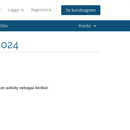
Logga in
Registrera
Se kundvagnen
 Oss
Konto
2024
 activity sebagai berikut: