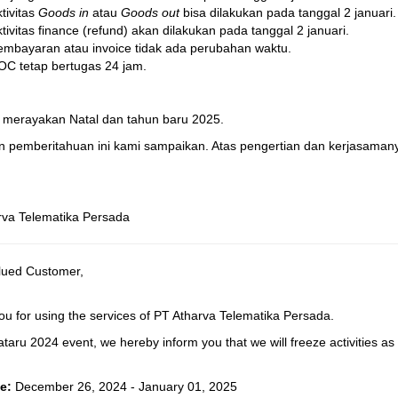
tivitas
Goods in
atau
Goods out
bisa dilakukan pada tanggal 2 januari.
tivitas finance (refund) akan dilakukan pada tanggal 2 januari.
embayaran atau invoice tidak ada perubahan waktu.
OC tetap bertugas 24 jam.
 merayakan Natal dan tahun baru 2025.
n pemberitahuan ini kami sampaikan. Atas pengertian dan kerjasamany
rva Telematika Persada
lued Customer,
u for using the services of PT Atharva Telematika Persada.
ataru 2024 event, we hereby inform you that we will freeze activities as 
e:
December 26, 2024 - January 01, 2025