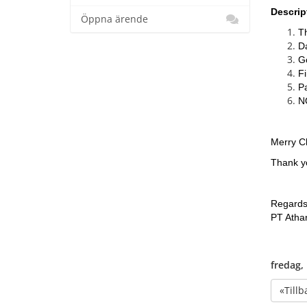
Descrip
Öppna ärende
Th
Da
Go
Fi
Pa
N
Merry C
Thank yo
Regards
PT Atha
fredag,
«Tillb