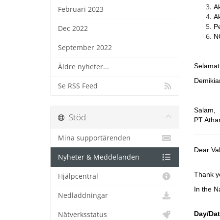
Ak
Februari 2023
Ak
P
Dec 2022
N
September 2022
Selamat
Äldre nyheter...
Demikia
Se RSS Feed
Salam,
Stöd
PT Atha
Mina supportärenden
Dear Va
Nyheter & Meddelanden
Thank yo
Hjälpcentral
In the N
Nedladdningar
Day/Dat
Nätverksstatus