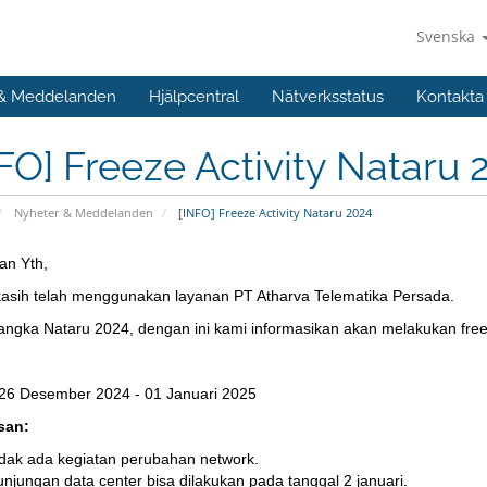
Svenska
 & Meddelanden
Hjälpcentral
Nätverksstatus
Kontakta
FO] Freeze Activity Nataru 
Nyheter & Meddelanden
[INFO] Freeze Activity Nataru 2024
an Yth,
kasih telah menggunakan layanan PT Atharva Telematika Persada.
ngka Nataru 2024, dengan ini kami informasikan akan melakukan freeze
26 Desember 2024 - 01 Januari 2025
san:
idak ada kegiatan perubahan network.
njungan data center bisa dilakukan pada tanggal 2 januari.