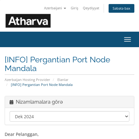
Azerbaijani
Giriş
Qeydiyyat
Səbətə bax
Naviq
keçid
[INFO] Pergantian Port Node
Mandala
Azerbaijan Hosting Provider
Elanlar
[INFO] Pergantian Port Node Mandala
Nizamlamalara görə
Dear Pelanggan,