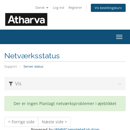
Dansk
Log ind
Registrer
Vis bestillingskurv
Skift
navig
Netværksstatus
Support
Server status
Vis
Der er ingen Planlagt netværksproblemer i øjeblikket
< Forrige side
Næste side >
Powered by
WHMCompleteSolution