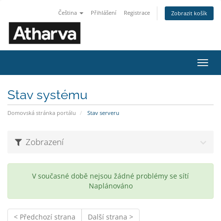
Čeština
Přihlášení
Registrace
Zobrazit košík
Přep
navig
Stav systému
Domovská stránka portálu
Stav serveru
Zobrazení
V současné době nejsou žádné problémy se sítí
Naplánováno
< Předchozí strana
Další strana >