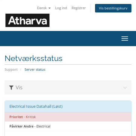
Dansk
Log ind
Registrer
Vis bestillingskurv
Skift
navig
Netværksstatus
Support
Server status
Vis
Electrical Issue Datahall (Løst)
Prioritet
- Kritisk
Påvirker Andre
- Electrical