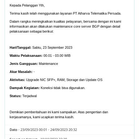
Kepada Pelanggan Yth,
Terima kasih telah menggunakan layanan PT Atharva Telematika Persada.
Dalam rangka meningkatkan kualitas pelayanan, bersama dengan ini kami
informasikan akan dilakukan maintenance core server BGP dengan detail
pelaksanaan sebagai berikut:
Hari/Tanggal:
Sabtu, 23 September 2023
Waktu Pelaksanaan:
00.01 - 03.00 WIB
Jenis Gangguan:
Maintenance
Akar Masalah:
-
Aktivitas:
Upgrade NIC SFP+, RAM, Storage dan Update OS
Dampak Kegiatan
:
Koneksi tidak bisa digunakan.
Status:
Terjadwal
Demikian pemberitahuan ini kami sampaikan. Atas pengertian dan
kerjasamanya, kami ucapkan terima kasih.
Dato
- 23/09/2023 00:01 - 24/09/2023 20:32