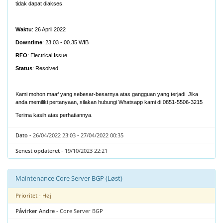
tidak dapat diakses.
Waktu
: 26 April 2022
Downtime
: 23.03 - 00.35 WIB
RFO
: Electrical Issue
Status
: Resolved
Kami mohon maaf yang sebesar-besarnya atas gangguan yang terjadi. Jika
anda memiliki pertanyaan, silakan hubungi Whatsapp kami di 0851-5506-3215
Terima kasih atas perhatiannya.
Dato
- 26/04/2022 23:03 - 27/04/2022 00:35
Senest opdateret
- 19/10/2023 22:21
Maintenance Core Server BGP (Løst)
Prioritet
- Høj
Påvirker Andre
- Core Server BGP