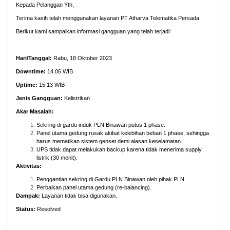
Kepada Pelanggan Yth,
Terima kasih telah menggunakan layanan PT Atharva Telematika Persada.
Berikut kami sampaikan informasi gangguan yang telah terjadi:
Hari/Tanggal:
Rabu, 18 Oktober 2023
Downtime:
14.06 WIB
Uptime:
15:13 WIB
Jenis Gangguan:
Kelistrikan
Akar Masalah:
Sekring di gardu induk PLN Binawan putus 1 phase.
Panel utama gedung rusak akibat kelebihan beban 1 phase, sehingga
harus mematikan sistem genset demi alasan keselamatan.
UPS tidak dapat melakukan backup karena tidak menerima supply
listrik (30 menit).
Aktivitas:
Penggantian sekring di Gardu PLN Binawan oleh pihak PLN.
Perbaikan panel utama gedung (re-balancing).
Dampak
:
Layanan tidak bisa digunakan.
Status:
Resolved