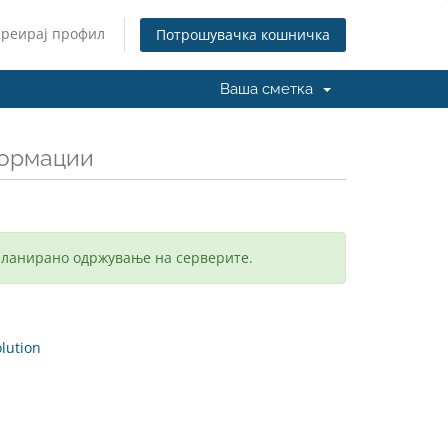
Креирај профил
Потрошувачка кошничка
Ваша сметка
формации
планирано одржување на серверите.
ution