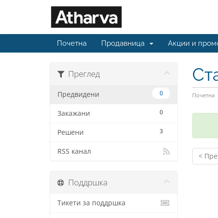
Почетна
Продавница
Акции и пром
Ст
Преглед
0
Предвидени
Почетна
0
Закажани
3
Решени
RSS канал
< Пре
Поддршка
Тикети за поддршка