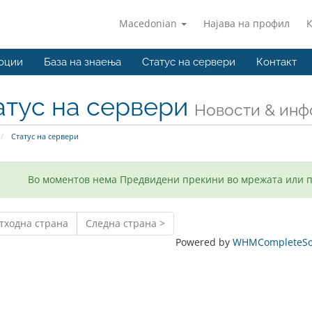
Macedonian
Најава на профил
оции
База на знаења
Статус на сервери
Контакт
атус на сервери
Новости & ин
Статус на сервери
Во моментов нема Предвидени прекини во мрежата или 
тходна страна
Следна страна >
Powered by
WHMCompleteSol